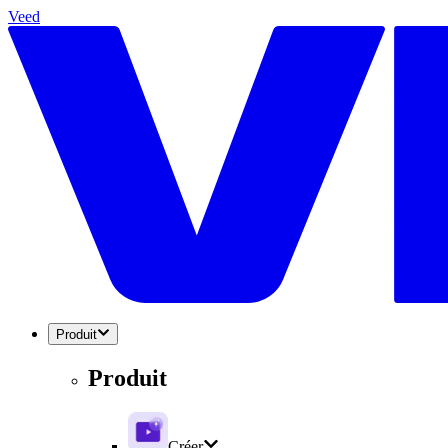
Veed
Produit
Produit
Créer