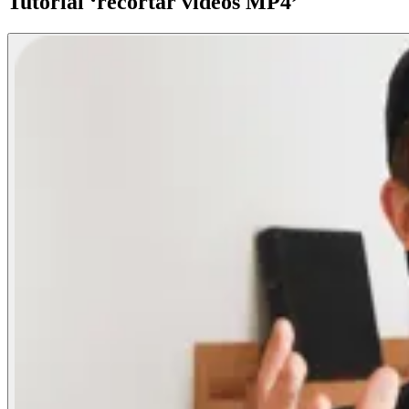
Tutorial ‘recortar vídeos MP4’