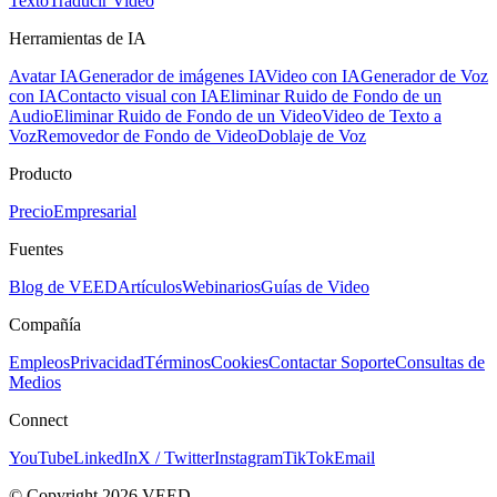
Texto
Traducir Video
Herramientas de IA
Avatar IA
Generador de imágenes IA
Video con IA
Generador de Voz
con IA
Contacto visual con IA
Eliminar Ruido de Fondo de un
Audio
Eliminar Ruido de Fondo de un Video
Video de Texto a
Voz
Removedor de Fondo de Video
Doblaje de Voz
Producto
Precio
Empresarial
Fuentes
Blog de VEED
Artículos
Webinarios
Guías de Video
Compañía
Empleos
Privacidad
Términos
Cookies
Contactar Soporte
Consultas de
Medios
Connect
YouTube
LinkedIn
X / Twitter
Instagram
TikTok
Email
© Copyright 2026 VEED