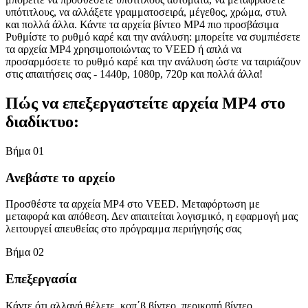
υπότιτλους, να αλλάξετε γραμματοσειρά, μέγεθος, χρώμα, στυλ
και πολλά άλλα. Κάντε τα αρχεία βίντεο MP4 πιο προσβάσιμα
Ρυθμίστε το ρυθμό καρέ και την ανάλυση: μπορείτε να συμπιέσετε
τα αρχεία MP4 χρησιμοποιώντας το VEED ή απλά να
προσαρμόσετε το ρυθμό καρέ και την ανάλυση ώστε να ταιριάζουν
στις απαιτήσεις σας - 1440p, 1080p, 720p και πολλά άλλα!
Πώς να επεξεργαστείτε αρχεία MP4 στο
διαδίκτυο:
Βήμα 01
Ανεβάστε το αρχείο
Προσθέστε τα αρχεία MP4 στο VEED. Μεταφόρτωση με
μεταφορά και απόθεση. Δεν απαιτείται λογισμικό, η εφαρμογή μας
λειτουργεί απευθείας στο πρόγραμμα περιήγησής σας
Βήμα 02
Επεξεργασία
Κάντε ότι αλλαγή θέλετε, κοπ΄β βίντεο, περικοπή βίντεο,