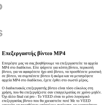
Επεξεργαστής βίντεο MP4
Επιτρέψτε μας να σας βοηθήσουμε να επεξεργαστείτε τα αρχεία
MP4 στο διαδίκτυο. Είτε ψάχνετε για κόπτη βίντεο, περικοπή
βίντεο, για να αφαιρέσετε ήχο από βίντεο, να προσθέσετε μουσική
σε βίντεο, να συμπιέσετε βίντεο ή ακόμα και να μετατρέψετε
αρχεία MP4 στο διαδίκτυο, έχετε έρθει στο σωστό μέρος.
Ο διαδικτυακός επεξεργαστής βίντεο είναι τόσο εύκολος στη
χρήση, που θα επεξεργάζεστε σαν επαγγελματίας σε χρόνο μηδέν.
Όχι άλλο final cut pro - Το VEED είναι το μόνο λογισμικό
επεξεργασίας βίντεο που θα χρειαστείτε ποτέ Με το VEED
μπορείτε να προσθέσετε υπότιτλους αυτόματα, να μεταφράσετε