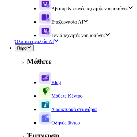
Άβαταρ & φωνές τεχνητής νοημοσύνης
Επεξεργασία AI
Γενιά τεχνητής νοημοσύνης
Όλα τα εργαλεία AI
Πόροι
Μάθετε
Blog
Μάθετε Κέντρο
Διαδικτυακά σεμινάρια
Οδηγός βίντεο
Έμπνευση