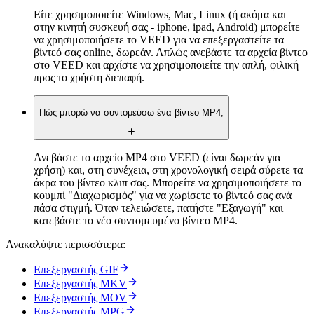
Είτε χρησιμοποιείτε Windows, Mac, Linux (ή ακόμα και
στην κινητή συσκευή σας - iphone, ipad, Android) μπορείτε
να χρησιμοποιήσετε το VEED για να επεξεργαστείτε τα
βίντεό σας online, δωρεάν. Απλώς ανεβάστε τα αρχεία βίντεο
στο VEED και αρχίστε να χρησιμοποιείτε την απλή, φιλική
προς το χρήστη διεπαφή.
Πώς μπορώ να συντομεύσω ένα βίντεο MP4;
Ανεβάστε το αρχείο MP4 στο VEED (είναι δωρεάν για
χρήση) και, στη συνέχεια, στη χρονολογική σειρά σύρετε τα
άκρα του βίντεο κλιπ σας. Μπορείτε να χρησιμοποιήσετε το
κουμπί "Διαχωρισμός" για να χωρίσετε το βίντεό σας ανά
πάσα στιγμή. Όταν τελειώσετε, πατήστε "Εξαγωγή" και
κατεβάστε το νέο συντομευμένο βίντεο MP4.
Ανακαλύψτε περισσότερα:
Επεξεργαστής GIF
Επεξεργαστής MKV
Επεξεργαστής MOV
Επεξεργαστής MPG