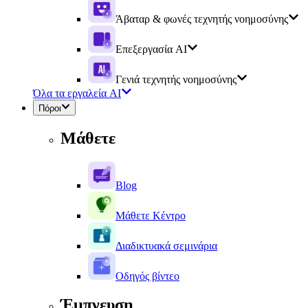
Άβαταρ & φωνές τεχνητής νοημοσύνης
Επεξεργασία AI
Γενιά τεχνητής νοημοσύνης
Όλα τα εργαλεία AI
Πόροι
Μάθετε
Blog
Μάθετε Κέντρο
Διαδικτυακά σεμινάρια
Οδηγός βίντεο
Έμπνευση