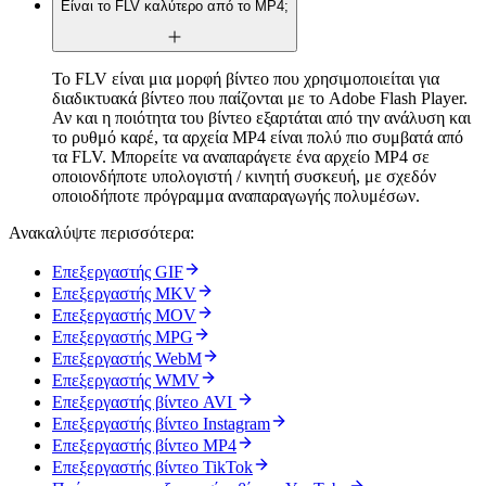
Είναι το FLV καλύτερο από το MP4;
Το FLV είναι μια μορφή βίντεο που χρησιμοποιείται για
διαδικτυακά βίντεο που παίζονται με το Adobe Flash Player.
Αν και η ποιότητα του βίντεο εξαρτάται από την ανάλυση και
το ρυθμό καρέ, τα αρχεία MP4 είναι πολύ πιο συμβατά από
τα FLV. Μπορείτε να αναπαράγετε ένα αρχείο MP4 σε
οποιονδήποτε υπολογιστή / κινητή συσκευή, με σχεδόν
οποιοδήποτε πρόγραμμα αναπαραγωγής πολυμέσων.
Ανακαλύψτε περισσότερα:
Επεξεργαστής GIF
Επεξεργαστής MKV
Επεξεργαστής MOV
Επεξεργαστής MPG
Επεξεργαστής WebM
Επεξεργαστής WMV
Επεξεργαστής βίντεο AVI
Επεξεργαστής βίντεο Instagram
Επεξεργαστής βίντεο MP4
Επεξεργαστής βίντεο TikTok