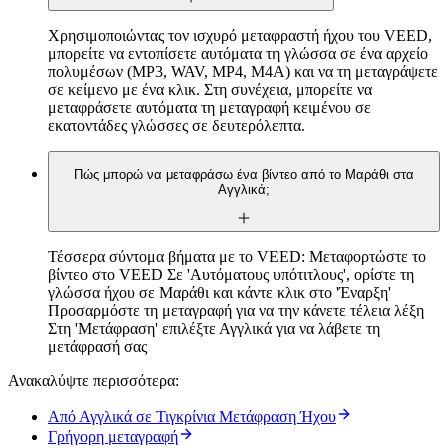
Χρησιμοποιώντας τον ισχυρό μεταφραστή ήχου του VEED,
μπορείτε να εντοπίσετε αυτόματα τη γλώσσα σε ένα αρχείο
πολυμέσων (MP3, WAV, MP4, M4A) και να τη μεταγράψετε
σε κείμενο με ένα κλικ. Στη συνέχεια, μπορείτε να
μεταφράσετε αυτόματα τη μεταγραφή κειμένου σε
εκατοντάδες γλώσσες σε δευτερόλεπτα.
Πώς μπορώ να μεταφράσω ένα βίντεο από το Μαράθι στα
Αγγλικά;
Τέσσερα σύντομα βήματα με το VEED: Μεταφορτώστε το
βίντεο στο VEED Σε 'Αυτόματους υπότιτλους', ορίστε τη
γλώσσα ήχου σε Μαράθι και κάντε κλικ στο 'Έναρξη'
Προσαρμόστε τη μεταγραφή για να την κάνετε τέλεια λέξη
Στη 'Μετάφραση' επιλέξτε Αγγλικά για να λάβετε τη
μετάφρασή σας
Ανακαλύψτε περισσότερα:
Από Αγγλικά σε Τιγκρίνια Μετάφραση Ήχου
Γρήγορη μεταγραφή