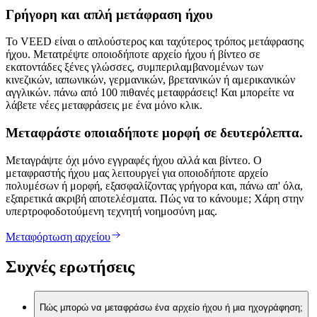
Γρήγορη και απλή μετάφραση ήχου
Το VEED είναι ο απλούστερος και ταχύτερος τρόπος μετάφρασης
ήχου. Μετατρέψτε οποιοδήποτε αρχείο ήχου ή βίντεο σε
εκατοντάδες ξένες γλώσσες, συμπεριλαμβανομένων των
κινεζικών, ιαπωνικών, γερμανικών, βρετανικών ή αμερικανικών
αγγλικών. πάνω από 100 πιθανές μεταφράσεις! Και μπορείτε να
λάβετε νέες μεταφράσεις με ένα μόνο κλικ.
Μεταφράστε οποιαδήποτε μορφή σε δευτερόλεπτα.
Μεταγράψτε όχι μόνο εγγραφές ήχου αλλά και βίντεο. Ο
μεταφραστής ήχου μας λειτουργεί για οποιοδήποτε αρχείο
πολυμέσων ή μορφή, εξασφαλίζοντας γρήγορα και, πάνω απ' όλα,
εξαιρετικά ακριβή αποτελέσματα. Πώς να το κάνουμε; Χάρη στην
υπερτροφοδοτούμενη τεχνητή νοημοσύνη μας.
Μεταφόρτωση αρχείου
Συχνές ερωτήσεις
Πώς μπορώ να μεταφράσω ένα αρχείο ήχου ή μια ηχογράφηση;