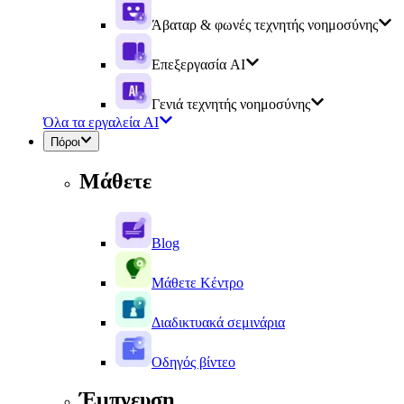
Άβαταρ & φωνές τεχνητής νοημοσύνης
Επεξεργασία AI
Γενιά τεχνητής νοημοσύνης
Όλα τα εργαλεία AI
Πόροι
Μάθετε
Blog
Μάθετε Κέντρο
Διαδικτυακά σεμινάρια
Οδηγός βίντεο
Έμπνευση