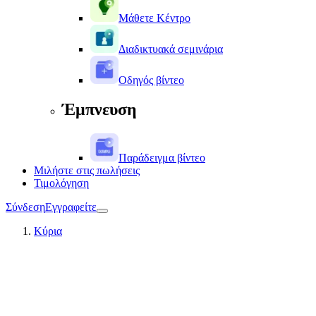
Μάθετε Κέντρο
Διαδικτυακά σεμινάρια
Οδηγός βίντεο
Έμπνευση
Παράδειγμα βίντεο
Μιλήστε στις πωλήσεις
Τιμολόγηση
Σύνδεση
Εγγραφείτε
Κύρια