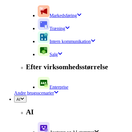
Markedsføring
Træning
Intern kommunikation
Salg
Efter virksomhedsstørrelse
Enterprise
Andre brugsscenarier
AI
AI