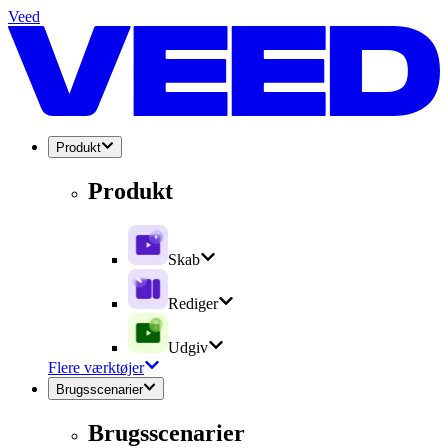
Veed
Produkt
Produkt
Skab
Rediger
Udgiv
Flere værktøjer
Brugsscenarier
Brugsscenarier