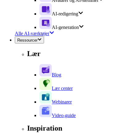
Avatarer og AI-stemmer
AI-redigering
AI-generation
Alle AI-værktøjer
Ressourcer
Lær
Blog
Lær center
Webinarer
Video-guide
Inspiration