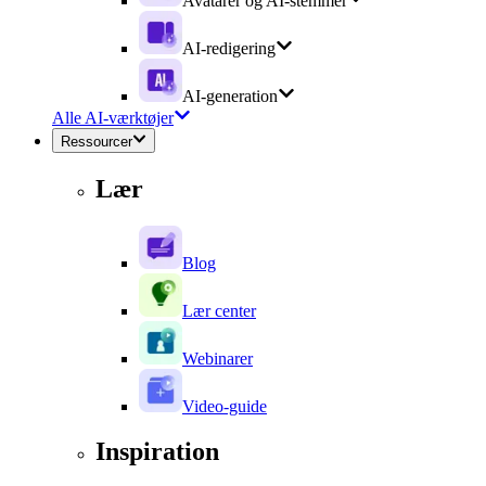
Avatarer og AI-stemmer
AI-redigering
AI-generation
Alle AI-værktøjer
Ressourcer
Lær
Blog
Lær center
Webinarer
Video-guide
Inspiration