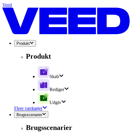
Veed
Produkt
Produkt
Skab
Rediger
Udgiv
Flere værktøjer
Brugsscenarier
Brugsscenarier