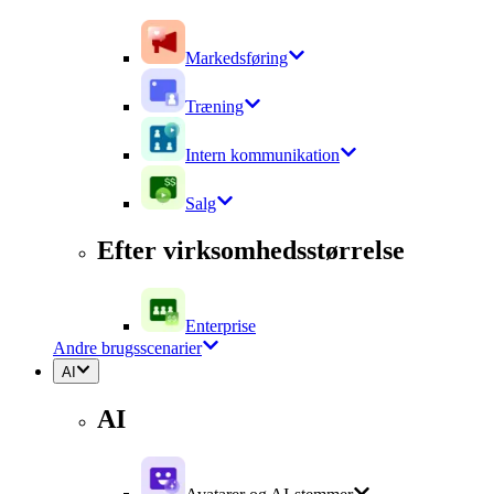
Markedsføring
Træning
Intern kommunikation
Salg
Efter virksomhedsstørrelse
Enterprise
Andre brugsscenarier
AI
AI