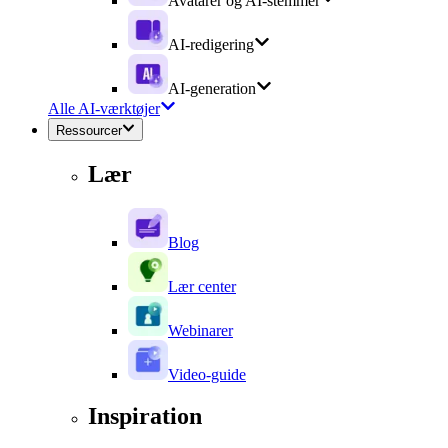
Avatarer og AI-stemmer
AI-redigering
AI-generation
Alle AI-værktøjer
Ressourcer
Lær
Blog
Lær center
Webinarer
Video-guide
Inspiration