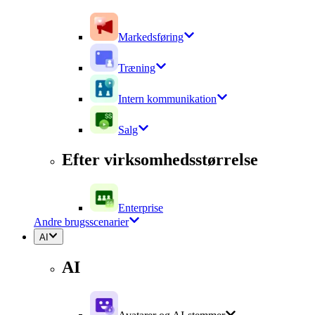
Markedsføring
Træning
Intern kommunikation
Salg
Efter virksomhedsstørrelse
Enterprise
Andre brugsscenarier
AI
AI