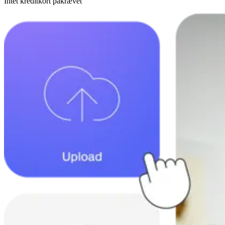
Intet kreditkort påkrævet