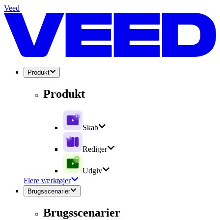
Veed
Produkt
Produkt
Skab
Rediger
Udgiv
Flere værktøjer
Brugsscenarier
Brugsscenarier