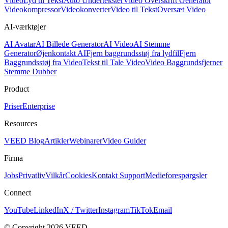
Video
Lyd til Tekst
Auto Undertekster
Video Overskrift Generator
Videokompressor
Videokonverter
Video til Tekst
Oversæt Video
AI-værktøjer
AI Avatar
AI Billede Generator
AI Video
AI Stemme
Generator
Øjenkontakt AI
Fjern baggrundsstøj fra lydfil
Fjern
Baggrundsstøj fra Video
Tekst til Tale Video
Video Baggrundsfjerner
Stemme Dubber
Product
Priser
Enterprise
Resources
VEED Blog
Artikler
Webinarer
Video Guider
Firma
Jobs
Privatliv
Vilkår
Cookies
Kontakt Support
Medieforespørgsler
Connect
YouTube
LinkedIn
X / Twitter
Instagram
TikTok
Email
© Copyright 2026 VEED