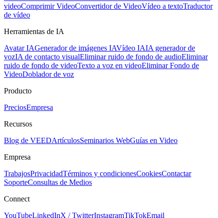
video
Comprimir Video
Convertidor de Video
Vídeo a texto
Traductor
de vídeo
Herramientas de IA
Avatar IA
Generador de imágenes IA
Vídeo IA
IA generador de
voz
IA de contacto visual
Eliminar ruido de fondo de audio
Eliminar
ruido de fondo de video
Texto a voz en video
Eliminar Fondo de
Video
Doblador de voz
Producto
Precios
Empresa
Recursos
Blog de VEED
Artículos
Seminarios Web
Guías en Video
Empresa
Trabajos
Privacidad
Términos y condiciones
Cookies
Contactar
Soporte
Consultas de Medios
Connect
YouTube
LinkedIn
X / Twitter
Instagram
TikTok
Email