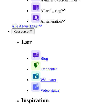
Avatarer og AI-stemmer
AI-redigering
AI-generation
Alle AI-værktøjer
Ressourcer
Lær
Blog
Lær center
Webinarer
Video-guide
Inspiration