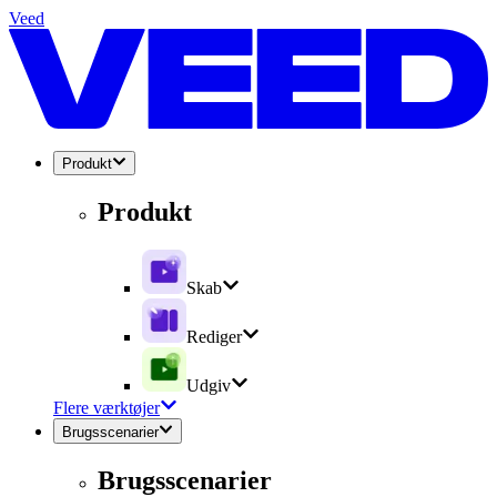
Veed
Produkt
Produkt
Skab
Rediger
Udgiv
Flere værktøjer
Brugsscenarier
Brugsscenarier