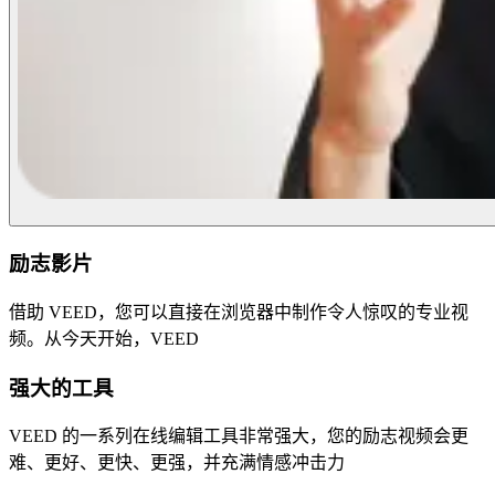
励志影片
借助 VEED，您可以直接在浏览器中制作令人惊叹的专业视
频。从今天开始，VEED
强大的工具
VEED 的一系列在线编辑工具非常强大，您的励志视频会更
难、更好、更快、更强，并充满情感冲击力