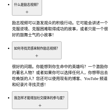
什么是励志视频？
励志视频可以激发观众的积极行动。它可能会讲述一个
克服逆境、克服困难取得成功的故事，或者只是一个很
好的鼓舞士气的小故事！
如何寻找灵感来制作励志视频？
很好的问题。你能想到你生命中的英雄吗？一个激励你
的著名人物？或者如果你可以选择任何人，你想带出去
吃晚饭的人？您还可以使用现有的博客、YouTube 频道
和纪录片寻找灵感！
我怎样才能增加社交媒体的参与度？