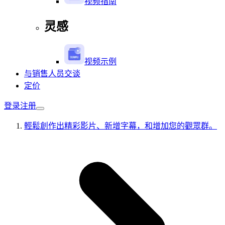
视频指南
灵感
视频示例
与销售人员交谈
定价
登录
注册
輕鬆創作出精彩影片、新增字幕，和增加您的觀眾群。