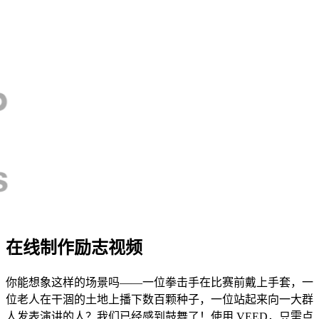
在线制作励志视频
你能想象这样的场景吗——一位拳击手在比赛前戴上手套，一
位老人在干涸的土地上播下数百颗种子，一位站起来向一大群
人发表演讲的人？我们已经感到鼓舞了！使用 VEED，只需点