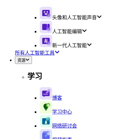
头像和人工智能声音
人工智能编辑
新一代人工智能
所有人工智能工具
资源
学习
博客
学习中心
网络研讨会