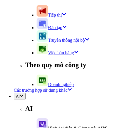
Tiếp thị
Đào tạo
Truyền thông nội bộ
Việc bán hàng
Theo quy mô công ty
Doanh nghiệp
Các trường hợp sử dụng khác
AI
AI