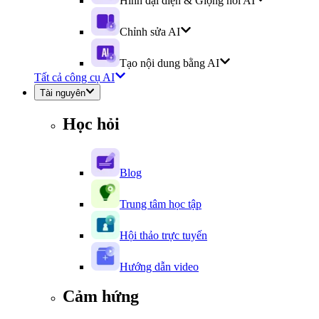
Hình đại diện & Giọng nói AI
Chỉnh sửa AI
Tạo nội dung bằng AI
Tất cả công cụ AI
Tài nguyên
Học hỏi
Blog
Trung tâm học tập
Hội thảo trực tuyến
Hướng dẫn video
Cảm hứng