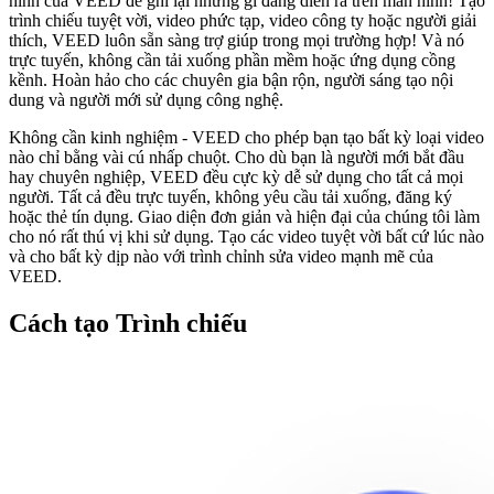
hình của VEED để ghi lại những gì đang diễn ra trên màn hình! Tạo
trình chiếu tuyệt vời, video phức tạp, video công ty hoặc người giải
thích, VEED luôn sẵn sàng trợ giúp trong mọi trường hợp! Và nó
trực tuyến, không cần tải xuống phần mềm hoặc ứng dụng cồng
kềnh. Hoàn hảo cho các chuyên gia bận rộn, người sáng tạo nội
dung và người mới sử dụng công nghệ.
Không cần kinh nghiệm - VEED cho phép bạn tạo bất kỳ loại video
nào chỉ bằng vài cú nhấp chuột. Cho dù bạn là người mới bắt đầu
hay chuyên nghiệp, VEED đều cực kỳ dễ sử dụng cho tất cả mọi
người. Tất cả đều trực tuyến, không yêu cầu tải xuống, đăng ký
hoặc thẻ tín dụng. Giao diện đơn giản và hiện đại của chúng tôi làm
cho nó rất thú vị khi sử dụng. Tạo các video tuyệt vời bất cứ lúc nào
và cho bất kỳ dịp nào với trình chỉnh sửa video mạnh mẽ của
VEED.
Cách tạo Trình chiếu