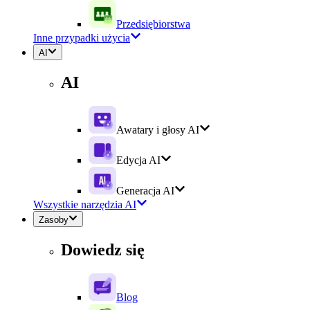
Przedsiębiorstwa
Inne przypadki użycia
AI
AI
Awatary i głosy AI
Edycja AI
Generacja AI
Wszystkie narzędzia AI
Zasoby
Dowiedz się
Blog