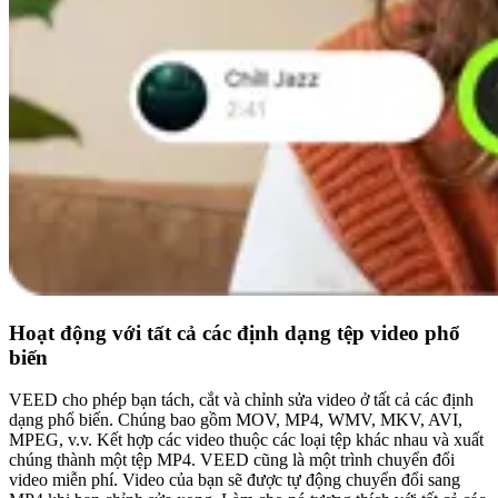
Hoạt động với tất cả các định dạng tệp video phổ
biến
VEED cho phép bạn tách, cắt và chỉnh sửa video ở tất cả các định
dạng phổ biến. Chúng bao gồm MOV, MP4, WMV, MKV, AVI,
MPEG, v.v. Kết hợp các video thuộc các loại tệp khác nhau và xuất
chúng thành một tệp MP4. VEED cũng là một trình chuyển đổi
video miễn phí. Video của bạn sẽ được tự động chuyển đổi sang