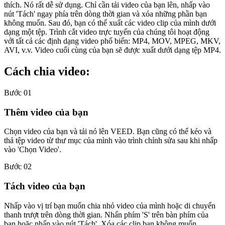
thích. Nó rất dễ sử dụng. Chỉ cần tải video của bạn lên, nhấp vào
nút 'Tách' ngay phía trên dòng thời gian và xóa những phần bạn
không muốn. Sau đó, bạn có thể xuất các video clip của mình dưới
dạng một tệp. Trình cắt video trực tuyến của chúng tôi hoạt động
với tất cả các định dạng video phổ biến: MP4, MOV, MPEG, MKV,
AVI, v.v. Video cuối cùng của bạn sẽ được xuất dưới dạng tệp MP4.
Cách chia video:
Bước 01
Thêm video của bạn
Chọn video của bạn và tải nó lên VEED. Bạn cũng có thể kéo và
thả tệp video từ thư mục của mình vào trình chỉnh sửa sau khi nhấp
vào 'Chọn Video'.
Bước 02
Tách video của bạn
Nhấp vào vị trí bạn muốn chia nhỏ video của mình hoặc di chuyển
thanh trượt trên dòng thời gian. Nhấn phím 'S' trên bàn phím của
bạn hoặc nhấp vào nút 'Tách'. Xóa các clip bạn không muốn.