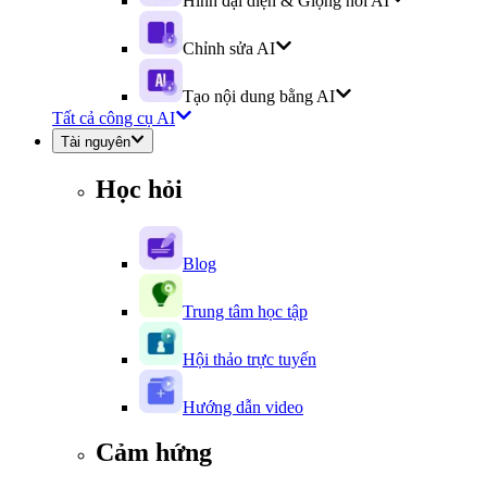
Hình đại diện & Giọng nói AI
Chỉnh sửa AI
Tạo nội dung bằng AI
Tất cả công cụ AI
Tài nguyên
Học hỏi
Blog
Trung tâm học tập
Hội thảo trực tuyến
Hướng dẫn video
Cảm hứng