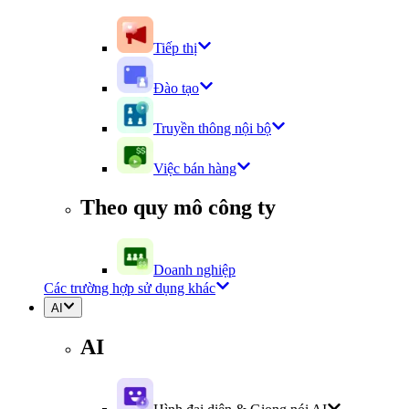
Tiếp thị
Đào tạo
Truyền thông nội bộ
Việc bán hàng
Theo quy mô công ty
Doanh nghiệp
Các trường hợp sử dụng khác
AI
AI