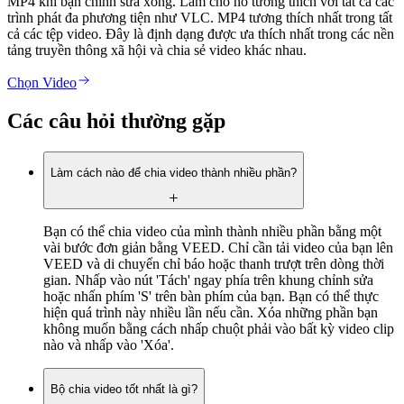
MP4 khi bạn chỉnh sửa xong. Làm cho nó tương thích với tất cả các
trình phát đa phương tiện như VLC. MP4 tương thích nhất trong tất
cả các tệp video. Đây là định dạng được ưa thích nhất trong các nền
tảng truyền thông xã hội và chia sẻ video khác nhau.
Chọn Video
Các câu hỏi thường gặp
Làm cách nào để chia video thành nhiều phần?
Bạn có thể chia video của mình thành nhiều phần bằng một
vài bước đơn giản bằng VEED. Chỉ cần tải video của bạn lên
VEED và di chuyển chỉ báo hoặc thanh trượt trên dòng thời
gian. Nhấp vào nút 'Tách' ngay phía trên khung chỉnh sửa
hoặc nhấn phím 'S' trên bàn phím của bạn. Bạn có thể thực
hiện quá trình này nhiều lần nếu cần. Xóa những phần bạn
không muốn bằng cách nhấp chuột phải vào bất kỳ video clip
nào và nhấp vào 'Xóa'.
Bộ chia video tốt nhất là gì?