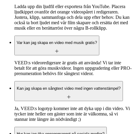
Ladda upp din ljudfil eller exportera från YouTube. Placera
ljudkippet ovanför det orange videospåret i redigeraren.
Justera, klipp, sammanfoga och dela upp efter behov. Du kan
också ta bort ljudet med vår film skapare och ersätta det med
musik eller en berättarröst över några B-rollklipp.
Var kan jag skapa en video med musik gratis?
VEED:s videoredigerare är gratis att använda! Vi tar inte
betalt för att göra musikvideor. Ingen uppgradering eller PRO-
prenumeration behövs för sångtext videor.
Kan jag skapa en sångtext video med ingen vattenstämpel?
Ja, VEED:s logotyp kommer inte att dyka upp i din video. Vi
tycker inte heller om gäster som inte är välkomna, så vi
stannar inte längre än nödvändigt ;)
Hur kan jag öka engagemanget på sociala medier?