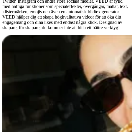
Twitter, Instagram och andra stora sociala medier. VEED är fylld
med häftiga funktioner som specialeffekter, övergångar, mallar, text,
klistermärken, emojis och även en automatisk bildtextgenerator.
VEED hjälper dig att skapa högkvalitativa videor för att öka ditt
engagemang och dina likes med endast några klick. Designad av
skapare, för skapare, du kommer inte att hitta ett bättre verktyg!