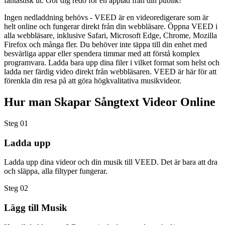
fantastisk ut. Gör dig redo för en applåd från din publik!
Ingen nedladdning behövs - VEED är en videoredigerare som är
helt online och fungerar direkt från din webbläsare. Öppna VEED i
alla webbläsare, inklusive Safari, Microsoft Edge, Chrome, Mozilla
Firefox och många fler. Du behöver inte täppa till din enhet med
besvärliga appar eller spendera timmar med att förstå komplex
programvara. Ladda bara upp dina filer i vilket format som helst och
ladda ner färdig video direkt från webbläsaren. VEED är här för att
förenkla din resa på att göra högkvalitativa musikvideor.
Hur man Skapar Sångtext Videor Online
Steg 01
Ladda upp
Ladda upp dina videor och din musik till VEED. Det är bara att dra
och släppa, alla filtyper fungerar.
Steg 02
Lägg till Musik