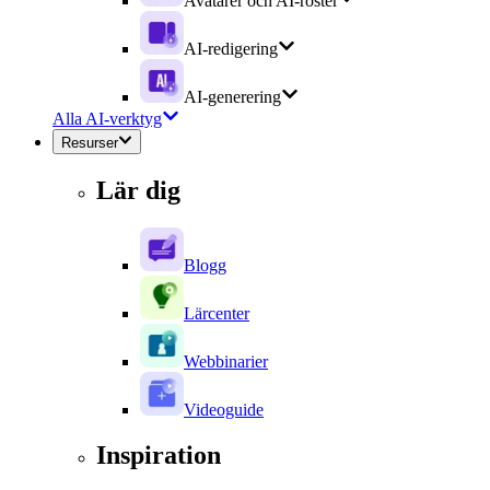
Avatarer och AI-röster
AI-redigering
AI-generering
Alla AI-verktyg
Resurser
Lär dig
Blogg
Lärcenter
Webbinarier
Videoguide
Inspiration