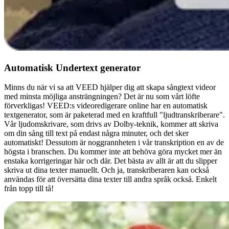
Automatisk Undertext generator
Minns du när vi sa att VEED hjälper dig att skapa sångtext videor
med minsta möjliga ansträngningen? Det är nu som vårt löfte
förverkligas! VEED:s videoredigerare online har en automatisk
textgenerator, som är paketerad med en kraftfull "ljudtranskriberare".
Vår ljudomskrivare, som drivs av Dolby-teknik, kommer att skriva
om din sång till text på endast några minuter, och det sker
automatiskt! Dessutom är noggrannheten i vår transkription en av de
högsta i branschen. Du kommer inte att behöva göra mycket mer än
enstaka korrigeringar här och där. Det bästa av allt är att du slipper
skriva ut dina texter manuellt. Och ja, transkriberaren kan också
användas för att översätta dina texter till andra språk också. Enkelt
från topp till tå!