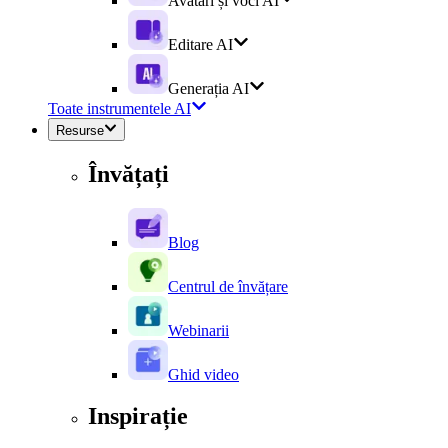
Avatari și voci AI
Editare AI
Generația AI
Toate instrumentele AI
Resurse
Învățați
Blog
Centrul de învățare
Webinarii
Ghid video
Inspirație