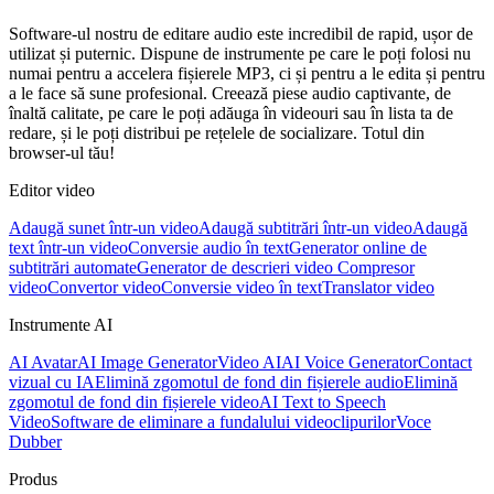
Software-ul nostru de editare audio este incredibil de rapid, ușor de
utilizat și puternic. Dispune de instrumente pe care le poți folosi nu
numai pentru a accelera fișierele MP3, ci și pentru a le edita și pentru
a le face să sune profesional. Creează piese audio captivante, de
înaltă calitate, pe care le poți adăuga în videouri sau în lista ta de
redare, și le poți distribui pe rețelele de socializare. Totul din
browser-ul tău!
Editor video
Adaugă sunet într-un video
Adaugă subtitrări într-un video
Adaugă
text într-un video
Conversie audio în text
Generator online de
subtitrări automate
Generator de descrieri video
Compresor
video
Convertor video
Conversie video în text
Translator video
Instrumente AI
AI Avatar
AI Image Generator
Video AI
AI Voice Generator
Contact
vizual cu IA
Elimină zgomotul de fond din fișierele audio
Elimină
zgomotul de fond din fișierele video
AI Text to Speech
Video
Software de eliminare a fundalului videoclipurilor
Voce
Dubber
Produs