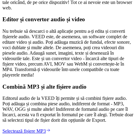
tale oricând, de pe orice dispozitiv! Tot ce ai nevoie este un browser
web.
Editor și convertor audio și video
Nu trebuie să descarci o altă aplicație pentru a-ți edita și converti
fișierele audio. VEED este, de asemenea, un software complet de
editare video și audio. Poți adăuga muzică de fundal, efecte sonore,
voci dublate și multe altele. De asemenea, poți crea videouri din
piesele audio. Adaugă sunet, imagini, texte și desenează în
videourile tale. Este și un convertor video - încarcă alte tipuri de
fișiere video, precum AVI, MOV sau WebM și convertește-le în
MP4. Transformă-ți videourile într-unele compatibile cu toate
playerele media!
Combină MP3 și alte fișiere audio
Editorul audio de la VEED îți permite și să combini fișiere audio.
Poți adăuga și combina piese audio, indiferent de format - MP3,
WAV, OGG și multe altele! Indiferent de formatul audio pe care îl
încarci, acesta va fi exportat în formatul pe care îl alegi. Trebuie doar
să selectezi tipul de fișier dorit din opțiunile de Export.
Selectează fișiere MP3