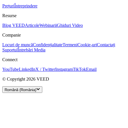
Prețuri
Întreprindere
Resurse
Blog VEED
Articole
Webinarii
Ghiduri Video
Companie
Locuri de muncă
Confidențialitate
Termeni
Cookie-uri
Contactați
Suportul
Întrebări Media
Connect
YouTube
LinkedIn
X / Twitter
Instagram
TikTok
Email
© Copyright 2026 VEED
Română (România)