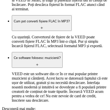
la VEED în Safari, și trage și plasează fișierul tău în căsuța de
încărcare. Poți descărca fișierul în format FLAC atunci când
ai terminat.
Cum pot converti fișiere FLAC în MP3?
Cu ușurință. Convertorul de fișiere de la VEED poate
converti fișiere FLAC în MP3 într-o clipă. Pur și simplu
încarcă fișierul FLAC, selectează formatul MP3 și exportă.
Ce software folosesc muzicienii?
VEED este un software din ce în ce mai popular printre
muzicieni și cântăreți. Acest lucru se datorează faptului că este
ușor de utilizat, gratuit și nu necesită descărcare. Interfața
noastră modernă și intuitivă se dovedește a fi populară printre
creatorii de conținut de toate tipurile. Încearcă VEED acum
pentru a vedea de ce! Nu este nevoie de card de credit,
înscriere sau descărcare.
Descoperă mai multe: