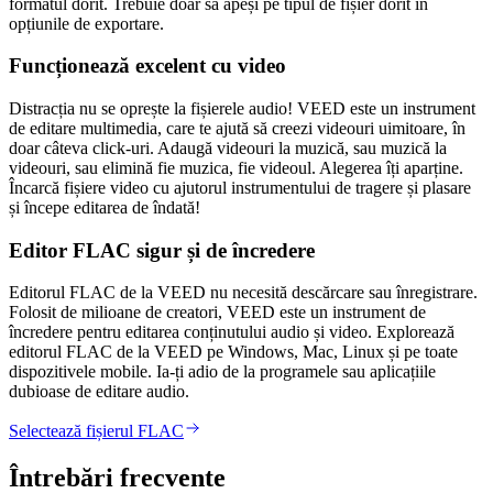
formatul dorit. Trebuie doar să apeși pe tipul de fișier dorit în
opțiunile de exportare.
Funcționează excelent cu video
Distracția nu se oprește la fișierele audio! VEED este un instrument
de editare multimedia, care te ajută să creezi videouri uimitoare, în
doar câteva click-uri. Adaugă videouri la muzică, sau muzică la
videouri, sau elimină fie muzica, fie videoul. Alegerea îți aparține.
Încarcă fișiere video cu ajutorul instrumentului de tragere și plasare
și începe editarea de îndată!
Editor FLAC sigur și de încredere
Editorul FLAC de la VEED nu necesită descărcare sau înregistrare.
Folosit de milioane de creatori, VEED este un instrument de
încredere pentru editarea conținutului audio și video. Explorează
editorul FLAC de la VEED pe Windows, Mac, Linux și pe toate
dispozitivele mobile. Ia-ți adio de la programele sau aplicațiile
dubioase de editare audio.
Selectează fișierul FLAC
Întrebări frecvente