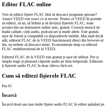
Editor FLAC online
Vrei să editezi fișiere FLAC fără să descarci programe greoaie?
Atunci VEED este exact ce ai nevoie. Pentru că VEED îți permite
să editezi, să tai, să îmbini și să divizezi fișierele FLAC, toate
acestea într-un instrument online unic, gratuit. Creează muzică de
înaltă calitate, cărți audio, podcast-uri și multe altele. Este gratuit,
ușor de folosit și compatibil cu dispozitivele mobile. Mai mult decât
atât, editorul FLAC de la VEED funcționează direct din browser-ul
tău, nu trebuie să descarci nimic. Economisește timp cu editorul
FLAC multifuncțional de la VEED.
Editorul FLAC de la VEED este gratuit și ușor de utilizat. Pur și
simplu trage și plasează clipurile audio pe linia temporală. Editează-
ți fișierele audio FLAC în doar câteva click-uri.
Cum să editezi fișierele FLAC
Pas 01
Încarcă
Încarcă două sau mai multe fișiere audio FLAC în editor apăsând pe