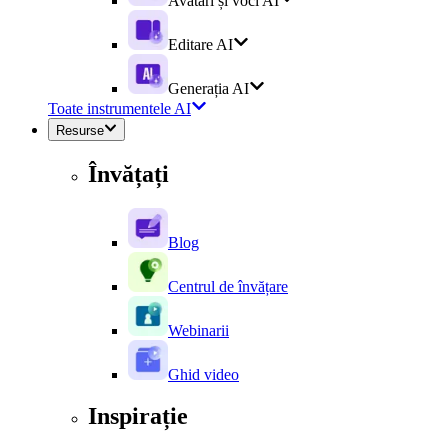
Avatari și voci AI
Editare AI
Generația AI
Toate instrumentele AI
Resurse
Învățați
Blog
Centrul de învățare
Webinarii
Ghid video
Inspirație