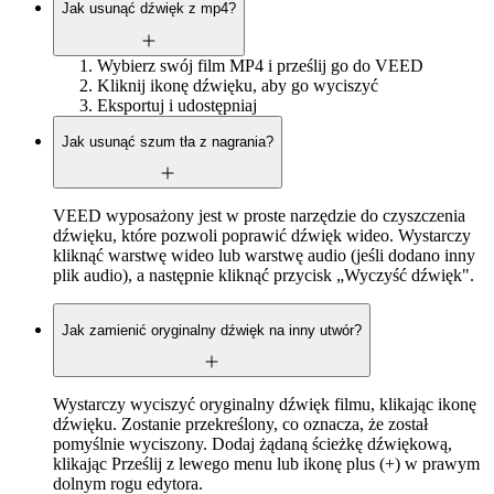
Jak usunąć dźwięk z mp4?
Wybierz swój film MP4 i prześlij go do VEED
Kliknij ikonę dźwięku, aby go wyciszyć
Eksportuj i udostępniaj
Jak usunąć szum tła z nagrania?
VEED wyposażony jest w proste narzędzie do czyszczenia
dźwięku, które pozwoli poprawić dźwięk wideo. Wystarczy
kliknąć warstwę wideo lub warstwę audio (jeśli dodano inny
plik audio), a następnie kliknąć przycisk „Wyczyść dźwięk".
Jak zamienić oryginalny dźwięk na inny utwór?
Wystarczy wyciszyć oryginalny dźwięk filmu, klikając ikonę
dźwięku. Zostanie przekreślony, co oznacza, że został
pomyślnie wyciszony. Dodaj żądaną ścieżkę dźwiękową,
klikając Prześlij z lewego menu lub ikonę plus (+) w prawym
dolnym rogu edytora.