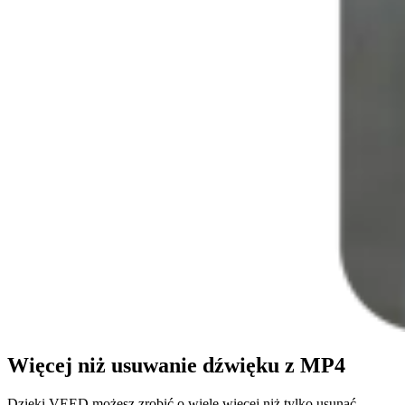
Więcej niż usuwanie dźwięku z MP4
Dzięki VEED możesz zrobić o wiele więcej niż tylko usunąć