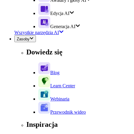
Awatary i głosy AI
Edycja AI
Generacja AI
Wszystkie narzędzia AI
Zasoby
Dowiedz się
Blog
Learn Center
Webinaria
Przewodnik wideo
Inspiracja