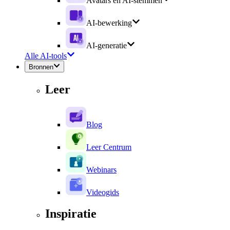
Avatars en AI-stemmen
AI-bewerking
AI-generatie
Alle AI-tools
Bronnen
Leer
Blog
Leer Centrum
Webinars
Videogids
Inspiratie