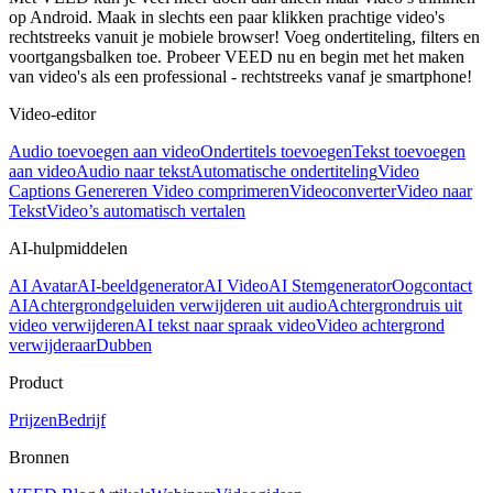
op Android. Maak in slechts een paar klikken prachtige video's
rechtstreeks vanuit je mobiele browser! Voeg ondertiteling, filters en
voortgangsbalken toe. Probeer VEED nu en begin met het maken
van video's als een professional - rechtstreeks vanaf je smartphone!
Video-editor
Audio toevoegen aan video
Ondertitels toevoegen
Tekst toevoegen
aan video
Audio naar tekst
Automatische ondertiteling
Video
Captions Genereren
Video comprimeren
Videoconverter
Video naar
Tekst
Video’s automatisch vertalen
AI-hulpmiddelen
AI Avatar
AI-beeldgenerator
AI Video
AI Stemgenerator
Oogcontact
AI
Achtergrondgeluiden verwijderen uit audio
Achtergrondruis uit
video verwijderen
AI tekst naar spraak video
Video achtergrond
verwijderaar
Dubben
Product
Prijzen
Bedrijf
Bronnen