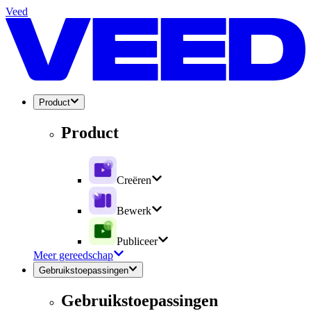
Veed
Product
Product
Creëren
Bewerk
Publiceer
Meer gereedschap
Gebruikstoepassingen
Gebruikstoepassingen