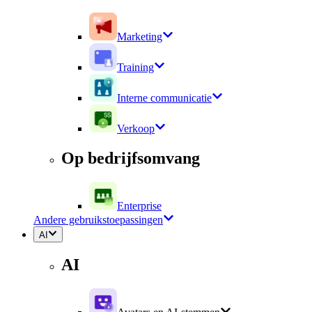
Marketing
Training
Interne communicatie
Verkoop
Op bedrijfsomvang
Enterprise
Andere gebruikstoepassingen
AI
AI