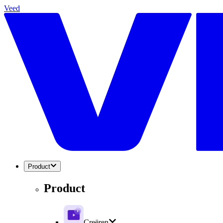
Veed
Product
Product
Creëren