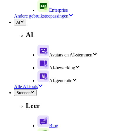
Enterprise
Andere gebruikstoepassingen
AI
AI
Avatars en AI-stemmen
AI-bewerking
AI-generatie
Alle AI-tools
Bronnen
Leer
Blog