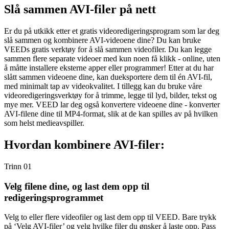
Slå sammen AVI-filer på nett
Er du på utkikk etter et gratis videoredigeringsprogram som lar deg
slå sammen og kombinere AVI-videoene dine? Du kan bruke
VEEDs gratis verktøy for å slå sammen videofiler. Du kan legge
sammen flere separate videoer med kun noen få klikk - online, uten
å måtte installere eksterne apper eller programmer! Etter at du har
slått sammen videoene dine, kan dueksportere dem til én AVI-fil,
med minimalt tap av videokvalitet. I tillegg kan du bruke våre
videoredigeringsverktøy for å trimme, legge til lyd, bilder, tekst og
mye mer. VEED lar deg også konvertere videoene dine - konverter
AVI-filene dine til MP4-format, slik at de kan spilles av på hvilken
som helst medieavspiller.
Hvordan kombinere AVI-filer:
Trinn 01
Velg filene dine, og last dem opp til
redigeringsprogrammet
Velg to eller flere videofiler og last dem opp til VEED. Bare trykk
på ‘Velg AVI-filer’ og velg hvilke filer du ønsker å laste opp. Pass