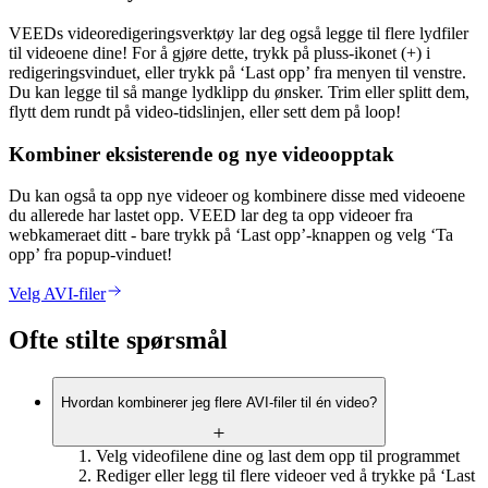
VEEDs videoredigeringsverktøy lar deg også legge til flere lydfiler
til videoene dine! For å gjøre dette, trykk på pluss-ikonet (+) i
redigeringsvinduet, eller trykk på ‘Last opp’ fra menyen til venstre.
Du kan legge til så mange lydklipp du ønsker. Trim eller splitt dem,
flytt dem rundt på video-tidslinjen, eller sett dem på loop!
Kombiner eksisterende og nye videoopptak
Du kan også ta opp nye videoer og kombinere disse med videoene
du allerede har lastet opp. VEED lar deg ta opp videoer fra
webkameraet ditt - bare trykk på ‘Last opp’-knappen og velg ‘Ta
opp’ fra popup-vinduet!
Velg AVI-filer
Ofte stilte spørsmål
Hvordan kombinerer jeg flere AVI-filer til én video?
Velg videofilene dine og last dem opp til programmet
Rediger eller legg til flere videoer ved å trykke på ‘Last