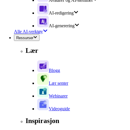
Avatarer og AI-stemmer
AI-redigering
AI-generering
Alle AI-verktøy
Ressurser
Lær
Blogg
Lær senter
Webinarer
Videoguide
Inspirasjon