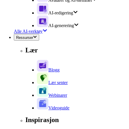
Avatarer og AI-stemmer
AI-redigering
AI-generering
Alle AI-verktøy
Ressurser
Lær
Blogg
Lær senter
Webinarer
Videoguide
Inspirasjon