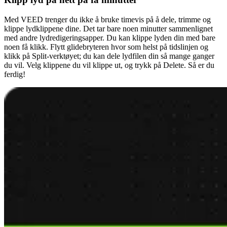
Med VEED trenger du ikke å bruke timevis på å dele, trimme og
klippe lydklippene dine. Det tar bare noen minutter sammenlignet
med andre lydredigeringsapper. Du kan klippe lyden din med bare
noen få klikk. Flytt glidebryteren hvor som helst på tidslinjen og
klikk på Split-verktøyet; du kan dele lydfilen din så mange ganger
du vil. Velg klippene du vil klippe ut, og trykk på Delete. Så er du
ferdig!