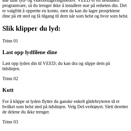
alle dine lyd- og videoredigeringsbehov. VEED er en nettbasert
programvare, så du trenger ikke å installere noe på enheten din. Det
er valgfritt å opprette en konto, men da kan du lagre prosjektene
dine på ett sted og få tilgang til dem når som helst og hvor som helst.
Slik klipper du lyd:
Trinn 01
Last opp lydfilene dine
Last opp lyden din til VEED; du kan dra og slippe dem på
tidslinjen.
Trinn 02
Kutt
For å klippe ut lyden flytter du ganske enkelt glidebryteren til et
hvilket som helst sted på tidslinjen. Velg Del-verktøyet. Slett deretter
de delene du ikke trenger.
Trinn 03