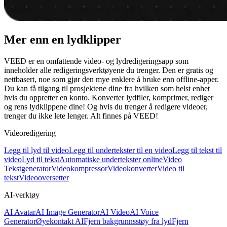
Mer enn en lydklipper
VEED er en omfattende video- og lydredigeringsapp som
inneholder alle redigeringsverktøyene du trenger. Den er gratis og
nettbasert, noe som gjør den mye enklere å bruke enn offline-apper.
Du kan få tilgang til prosjektene dine fra hvilken som helst enhet
hvis du oppretter en konto. Konverter lydfiler, komprimer, rediger
og rens lydklippene dine! Og hvis du trenger å redigere videoer,
trenger du ikke lete lenger. Alt finnes på VEED!
Videoredigering
Legg til lyd til video
Legg til undertekster til en video
Legg til tekst til
video
Lyd til tekst
Automatiske undertekster online
Video
Tekstgenerator
Videokompressor
Videokonverter
Video til
tekst
Videooversetter
AI-verktøy
AI Avatar
AI Image Generator
AI Video
AI Voice
Generator
Øyekontakt AI
Fjern bakgrunnsstøy fra lyd
Fjern