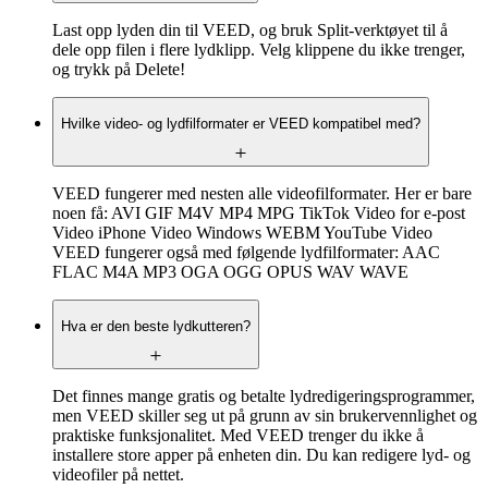
Last opp lyden din til VEED, og bruk Split-verktøyet til å
dele opp filen i flere lydklipp. Velg klippene du ikke trenger,
og trykk på Delete!
Hvilke video- og lydfilformater er VEED kompatibel med?
VEED fungerer med nesten alle videofilformater. Her er bare
noen få: AVI GIF M4V MP4 MPG TikTok Video for e-post
Video iPhone Video Windows WEBM YouTube Video
VEED fungerer også med følgende lydfilformater: AAC
FLAC M4A MP3 OGA OGG OPUS WAV WAVE
Hva er den beste lydkutteren?
Det finnes mange gratis og betalte lydredigeringsprogrammer,
men VEED skiller seg ut på grunn av sin brukervennlighet og
praktiske funksjonalitet. Med VEED trenger du ikke å
installere store apper på enheten din. Du kan redigere lyd- og
videofiler på nettet.