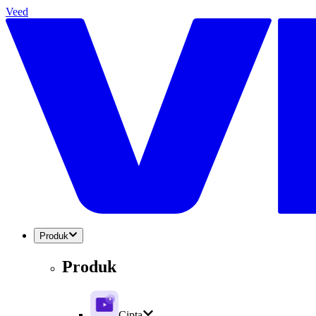
Veed
Produk
Produk
Cipta