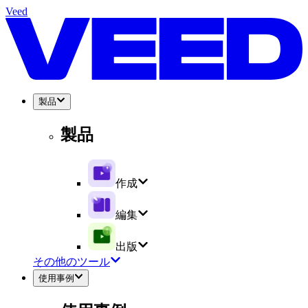
Veed
製品
製品
作成
編集
出版
その他のツール
使用事例