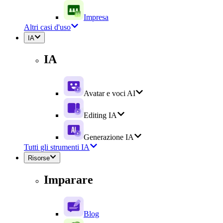
Impresa
Altri casi d'uso
IA
IA
Avatar e voci AI
Editing IA
Generazione IA
Tutti gli strumenti IA
Risorse
Imparare
Blog