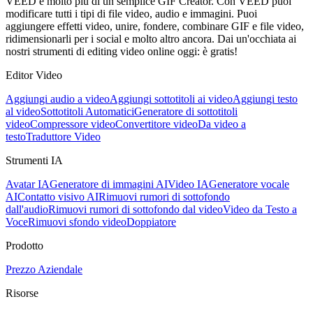
VEED è molto più di un semplice GIF Creator. Con VEED puoi
modificare tutti i tipi di file video, audio e immagini. Puoi
aggiungere effetti video, unire, fondere, combinare GIF e file video,
ridimensionarli per i social e molto altro ancora. Dai un'occhiata ai
nostri strumenti di editing video online oggi: è gratis!
Editor Video
Aggiungi audio a video
Aggiungi sottotitoli ai video
Aggiungi testo
al video
Sottotitoli Automatici
Generatore di sottotitoli
video
Compressore video
Convertitore video
Da video a
testo
Traduttore Video
Strumenti IA
Avatar IA
Generatore di immagini AI
Video IA
Generatore vocale
AI
Contatto visivo AI
Rimuovi rumori di sottofondo
dall'audio
Rimuovi rumori di sottofondo dal video
Video da Testo a
Voce
Rimuovi sfondo video
Doppiatore
Prodotto
Prezzo
Aziendale
Risorse