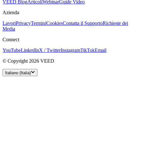
VEED Blog
Articoli
Webinar
Guide Video
Azienda
Lavori
Privacy
Termini
Cookies
Contatta il Supporto
Richieste dei
Media
Connect
YouTube
LinkedIn
X / Twitter
Instagram
TikTok
Email
© Copyright 2026 VEED
Italiano (Italia)