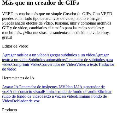
Más que un creador de GIFs
VEED es mucho más que un simple Creador de GIFs. Con VEED
puedes editar todo tipo de archivos de vídeo, audio e imagen.
Puedes añadir efectos de vídeo, fusionar, unir y combinar archivos
GIF y de vídeo, cambiarles el tamaño para las redes sociales y
mucho más. ¡Mira nuestras herramientas de edición de vídeo hoy,
gratis!
Editor de Video
Agregar música a un vídeo
Agregar subtítulos a un vídeo
Agregar
texto a un vídeo
Subtítulos automáticos
Generador de subtítulos para
video
Comprimir Video
Convertidor de Video
Vídeo a texto
Traductor
de vídeo
Herramientas de IA
Avatar IA
Generador de imágenes IA
Vídeo IA
IA generador de
voz
IA de contacto visual
Eliminar ruido de fondo de audio
Eliminar
ruido de fondo de video
Texto a voz en video
Eliminar Fondo de
Video
Doblador de voz
Producto