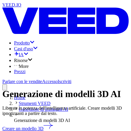
VEED.IO
Prodotto
Casi d'uso
IA
Risorse
More
Prezzi
Parlare con le vendite
Accesso
Iscriviti
Generazione di modelli 3D AI
Home
Strumenti VEED
Liberate la potenza dell'intelligenza artificiale. Creare modelli 3D
Generatore di immagini AI
ipnotizzanti a partire dal testo.
Generazione di modelli 3D AI
Creare un modello 3D