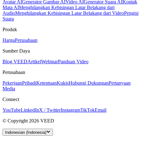
Avatar AI
Generator Gambar AI
Video AI
Generator Suara AI
Kontak
Mata AI
Menghilangkan Kebisingan Latar Belakang dari
Audio
Menghilangkan Kebisingan Latar Belakang dari Video
Pengisi
Suara
Produk
Harga
Perusahaan
Sumber Daya
Blog VEED
Artikel
Webinar
Panduan Video
Perusahaan
Pekerjaan
Pribadi
Ketentuan
Kukis
Hubungi Dukungan
Pertanyaan
Media
Connect
YouTube
LinkedIn
X / Twitter
Instagram
TikTok
Email
© Copyright 2026 VEED
Indonesian (Indonesia)