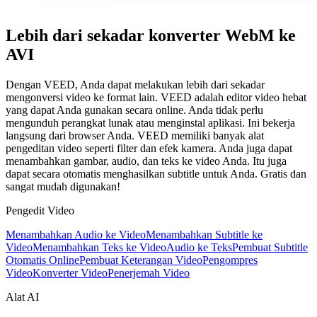
Lebih dari sekadar konverter WebM ke
AVI
Dengan VEED, Anda dapat melakukan lebih dari sekadar
mengonversi video ke format lain. VEED adalah editor video hebat
yang dapat Anda gunakan secara online. Anda tidak perlu
mengunduh perangkat lunak atau menginstal aplikasi. Ini bekerja
langsung dari browser Anda. VEED memiliki banyak alat
pengeditan video seperti filter dan efek kamera. Anda juga dapat
menambahkan gambar, audio, dan teks ke video Anda. Itu juga
dapat secara otomatis menghasilkan subtitle untuk Anda. Gratis dan
sangat mudah digunakan!
Pengedit Video
Menambahkan Audio ke Video
Menambahkan Subtitle ke
Video
Menambahkan Teks ke Video
Audio ke Teks
Pembuat Subtitle
Otomatis Online
Pembuat Keterangan Video
Pengompres
Video
Konverter Video
Penerjemah Video
Alat AI