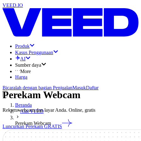
VEED.IO
Produk
Kasus Penggunaan
AI
Sumber daya
More
Harga
Bicaralah dengan bagian Penjualan
Masuk
Daftar
Perekam Webcam
Beranda
Rekam webcam dan layar Anda. Online, gratis
Alat VEED
Perekam Webcam
Luncurkan Perekam GRATIS