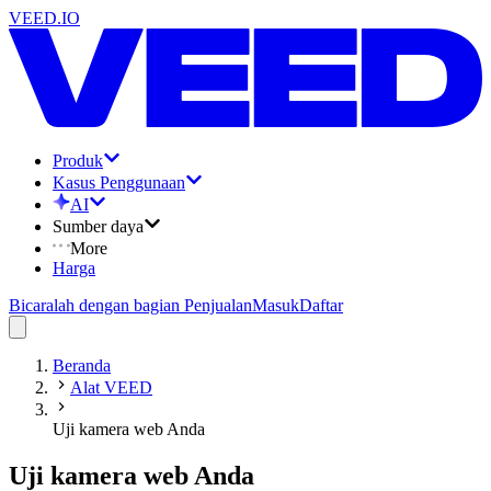
VEED.IO
Produk
Kasus Penggunaan
AI
Sumber daya
More
Harga
Bicaralah dengan bagian Penjualan
Masuk
Daftar
Beranda
Alat VEED
Uji kamera web Anda
Uji kamera web Anda