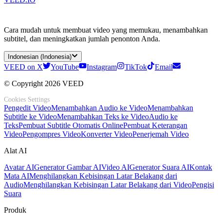
Cara mudah untuk membuat video yang memukau, menambahkan
subtitel, dan meningkatkan jumlah penonton Anda.
Indonesian (Indonesia)
VEED on X
YouTube
Instagram
TikTok
Email
© Copyright 2026 VEED
Cookies Settings
Pengedit Video
Menambahkan Audio ke Video
Menambahkan
Subtitle ke Video
Menambahkan Teks ke Video
Audio ke
Teks
Pembuat Subtitle Otomatis Online
Pembuat Keterangan
Video
Pengompres Video
Konverter Video
Penerjemah Video
Alat AI
Avatar AI
Generator Gambar AI
Video AI
Generator Suara AI
Kontak
Mata AI
Menghilangkan Kebisingan Latar Belakang dari
Audio
Menghilangkan Kebisingan Latar Belakang dari Video
Pengisi
Suara
Produk