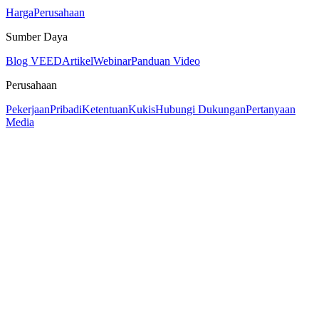
Harga
Perusahaan
Sumber Daya
Blog VEED
Artikel
Webinar
Panduan Video
Perusahaan
Pekerjaan
Pribadi
Ketentuan
Kukis
Hubungi Dukungan
Pertanyaan
Media