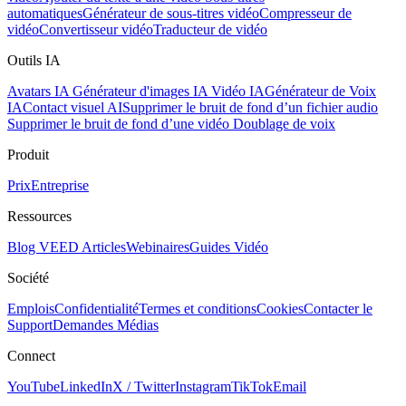
automatiques
Générateur de sous-titres vidéo
Compresseur de
vidéo
Convertisseur vidéo
Traducteur de vidéo
Outils IA
Avatars IA
Générateur d'images IA
Vidéo IA
Générateur de Voix
IA
Contact visuel AI
Supprimer le bruit de fond d’un fichier audio
Supprimer le bruit de fond d’une vidéo
Doublage de voix
Produit
Prix
Entreprise
Ressources
Blog VEED
Articles
Webinaires
Guides Vidéo
Société
Emplois
Confidentialité
Termes et conditions
Cookies
Contacter le
Support
Demandes Médias
Connect
YouTube
LinkedIn
X / Twitter
Instagram
TikTok
Email