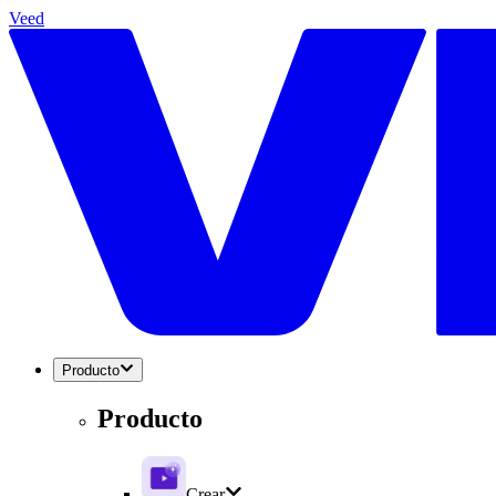
Veed
Producto
Producto
Crear