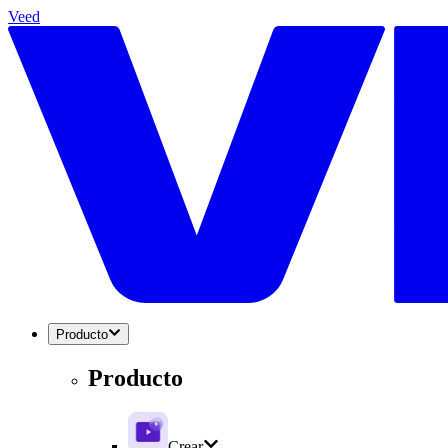
Veed
Producto
Producto
Crear