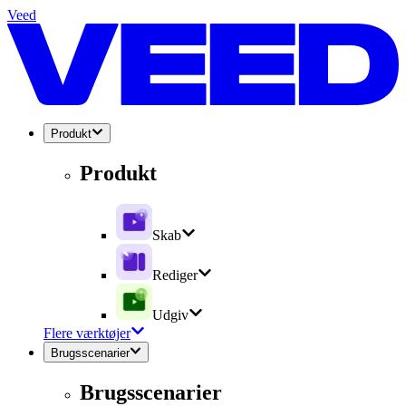
Veed
Produkt
Produkt
Skab
Rediger
Udgiv
Flere værktøjer
Brugsscenarier
Brugsscenarier