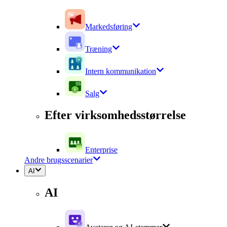
Markedsføring
Træning
Intern kommunikation
Salg
Efter virksomhedsstørrelse
Enterprise
Andre brugsscenarier
AI
AI