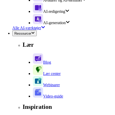
Avatarer og AI-stemmer
AI-redigering
AI-generation
Alle AI-værktøjer
Ressourcer
Lær
Blog
Lær center
Webinarer
Video-guide
Inspiration