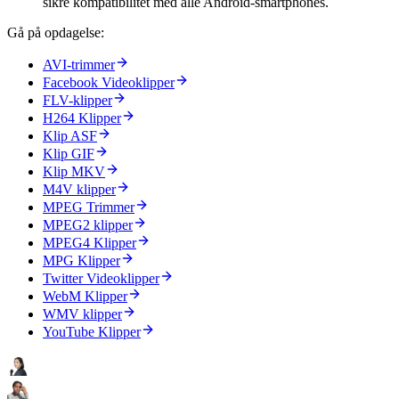
sikre kompatibilitet med alle Android-smartphones.
Gå på opdagelse:
AVI-trimmer
Facebook Videoklipper
FLV-klipper
H264 Klipper
Klip ASF
Klip GIF
Klip MKV
M4V klipper
MPEG Trimmer
MPEG2 klipper
MPEG4 Klipper
MPG Klipper
Twitter Videoklipper
WebM Klipper
WMV klipper
YouTube Klipper