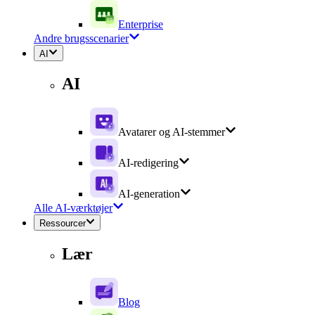
Enterprise
Andre brugsscenarier
AI
AI
Avatarer og AI-stemmer
AI-redigering
AI-generation
Alle AI-værktøjer
Ressourcer
Lær
Blog