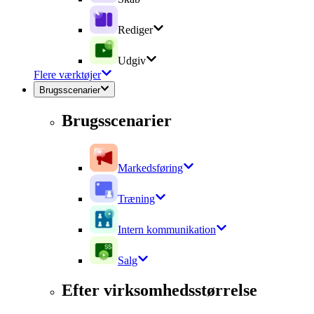
Rediger
Udgiv
Flere værktøjer
Brugsscenarier
Brugsscenarier
Markedsføring
Træning
Intern kommunikation
Salg
Efter virksomhedsstørrelse