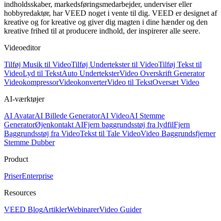
indholdsskaber, markedsføringsmedarbejder, underviser eller
hobbyredaktør, har VEED noget i vente til dig. VEED er designet af
kreative og for kreative og giver dig magten i dine hænder og den
kreative frihed til at producere indhold, der inspirerer alle seere.
Videoeditor
Tilføj Musik til Video
Tilføj Undertekster til Video
Tilføj Tekst til
Video
Lyd til Tekst
Auto Undertekster
Video Overskrift Generator
Videokompressor
Videokonverter
Video til Tekst
Oversæt Video
AI-værktøjer
AI Avatar
AI Billede Generator
AI Video
AI Stemme
Generator
Øjenkontakt AI
Fjern baggrundsstøj fra lydfil
Fjern
Baggrundsstøj fra Video
Tekst til Tale Video
Video Baggrundsfjerner
Stemme Dubber
Product
Priser
Enterprise
Resources
VEED Blog
Artikler
Webinarer
Video Guider