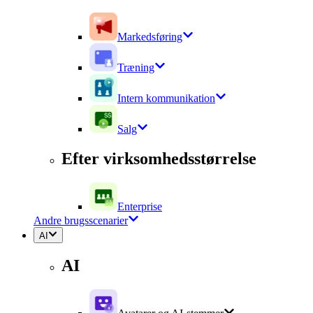
Markedsføring
Træning
Intern kommunikation
Salg
Efter virksomhedsstørrelse
Enterprise
Andre brugsscenarier
AI
AI