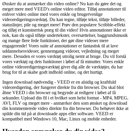
Ønsker du at anmærker din video online? Nu kan du gøre det og
meget mere med VEED's online video editor. Tilføj annotationer til
enhver video online med vores enkle og brugervenlige
videoredigeringsværktøj. Du kan tegne, tilføje tekst, tilføje billeder,
statuslinjer, pile og meget mere! Prøv den populære Scribble-effekt
og tilføj et kunstnerisk præg til din video! Hvis annotationer ikke er
nok, kan du også tilføje undertekster, oversættelser, baggrundsmusik
og mange flere fede funktioner, der gør dine videoer mere
engagerende! Vores suite af annotationer er fantastisk til at lave
uddannelsesvideoer, gennemgang videoer, vejledning og meget
mere. Desuden er vores værktøj utrolig nemt at bruge. Du vil forstå
vores værktøj og dets funktioner i løbet af få minutter. Vores enkle
online videoredigeringsværktøj giver dig alle de værktøjer, du har
brug for til at skabe godt indhold online, og det hurtigt.
Ingen download nødvendig - VEED er en alsidig og kraftfuld
videoredigering, der fungerer direkte fra din browser. Du skal blot
åbne VEED i din browser og begynde at redigere i løbet af få
sekunder. Upload din fil i et hvilket som helst format - MP4, MPEG,
AVI, FLV og meget mere - anmærker den som ønsket og download
din kommenterede video direkte fra din browser. Du behøver ikke at
spilde din tid på at downloade apps eller software. VEED er
kompatibel med Windows 10, Mac, Linux og mobile enheder.