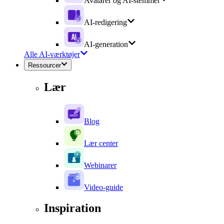
Avatarer og AI-stemmer
AI-redigering
AI-generation
Alle AI-værktøjer
Ressourcer
Lær
Blog
Lær center
Webinarer
Video-guide
Inspiration