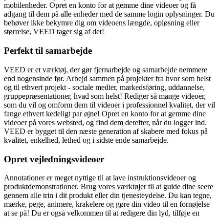
mobilenheder. Opret en konto for at gemme dine videoer og få
adgang til dem på alle enheder med de samme login oplysninger. Du
behøver ikke bekymre dig om videoens længde, opløsning eller
størrelse, VEED tager sig af det!
Perfekt til samarbejde
VEED er et værktøj, der gør fjernarbejde og samarbejde nemmere
end nogensinde før. Arbejd sammen på projekter fra hvor som helst
og til ethvert projekt - sociale medier, markedsføring, uddannelse,
gruppepræsentationer, hvad som helst! Rediger så mange videoer,
som du vil og omform dem til videoer i professionnel kvalitet, der vil
fange ethvert kedeligt par øjne! Opret en konto for at gemme dine
videoer på vores websted, og find dem derefter, når du logger ind.
VEED er bygget til den næste generation af skabere med fokus på
kvalitet, enkelhed, lethed og i sidste ende samarbejde.
Opret vejledningsvideoer
Annotationer er meget nyttige til at lave instruktionsvideoer og
produktdemonstrationer. Brug vores værktøjer til at guide dine seere
gennem alle trin i dit produkt eller din tjenesteydelse. Du kan tegne,
mærke, pege, animere, krakelere og gøre din video til en fornøjelse
at se på! Du er også velkommen til at redigere din lyd, tilføje en