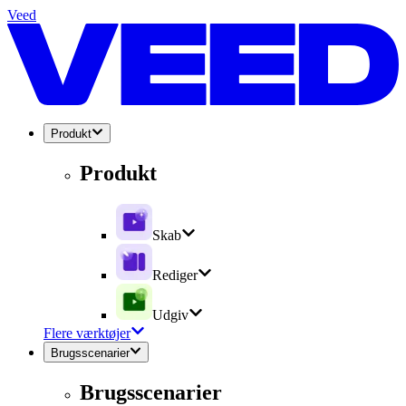
Veed
Produkt
Produkt
Skab
Rediger
Udgiv
Flere værktøjer
Brugsscenarier
Brugsscenarier