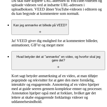
Du skal bare kopiere URL-adressen til YouTube-videoen og
uploade videoen ved at indsætte URL-adressen i
uploadboksen. VEED åbner YouTube-videoen i editoren og
du kan begynde at kommentere som normalt.
Kan jeg anmærke et billede på VEED?
Ja! VEED giver dig mulighed for at kommentere billeder,
animationer, GIF'er og meget mere
Hvad betyder det at "anmærke" en video, og hvorfor skal jeg
gøre det?
Kort sagt betyder anmærkning af en video, at man tilføjer
pegepinde og rekvisitter for at gøre den mere forståelig,
interaktiv og engagerende. Annotering af en video hjælper
med at guide seeren gennem komplekse emner og processer.
Annotation hjælper også med at forklare, hvilket gør det
lettere at skabe engagerende forklarings videoer og
uddannelsesindhold.