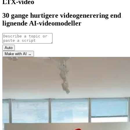
LTX-video
30 gange hurtigere videogenerering end
lignende AI-videomodeller
Auto
Make with AI →