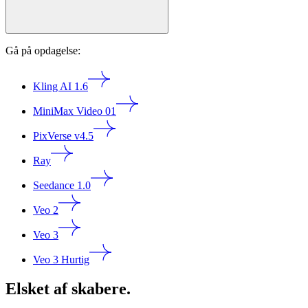
Gå på opdagelse:
Kling AI 1.6
MiniMax Video 01
PixVerse v4.5
Ray
Seedance 1.0
Veo 2
Veo 3
Veo 3 Hurtig
Elsket af skabere.