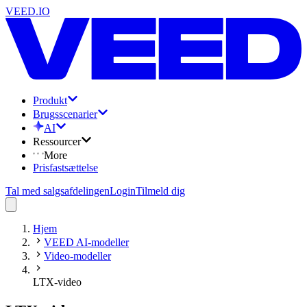
VEED.IO
Produkt
Brugsscenarier
AI
Ressourcer
More
Prisfastsættelse
Tal med salgsafdelingen
Login
Tilmeld dig
Hjem
VEED AI-modeller
Video-modeller
LTX-video