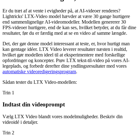
Er du træt af at vente i evigheder på, at AI-videoer renderes?
Lightricks' LTX-Video model hævder at være 30 gange hurtigere
end sammenlignelige AI-videomodeller. Modellen genererer 30
FPS-videoer hurtigere, end de kan ses, hvilket betyder, at du får dine
resultater, før du er færdig med at se en video af samme længde.
Det, der gør denne model interessant at teste, er, hvor hurtigt man
kan gentage idéer. LTX Video leverer resultater næsten i realtid,
hvilket gør modellen ideel til at eksperimentere med forskellige
opfordringer og koncepter. Prøv LTX tekst-til-video på vores AI-
legeplads, og forbedr derefter dine yndlingsresultater med vores
automatiske videoredigeringsprogram
.
Sådan tester du LTX Video-modellen:
Trin 1
Indtast din videoprompt
Vælg LTX Video blandt vores modelmuligheder. Beskriv din
videoidé i detaljer.
Trin 2