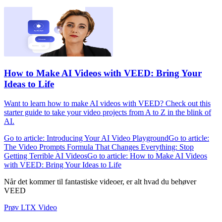
How to Make AI Videos with VEED: Bring Your
Ideas to Life
Want to learn how to make AI videos with VEED? Check out this
starter guide to take your video projects from A to Z in the blink of
AI.
Go to article: Introducing Your AI Video Playground
Go to article:
The Video Prompts Formula That Changes Everything: Stop
Getting Terrible AI Videos
Go to article: How to Make AI Videos
with VEED: Bring Your Ideas to Life
Når det kommer til fantastiske videoer, er alt hvad du behøver
VEED
Prøv LTX Video