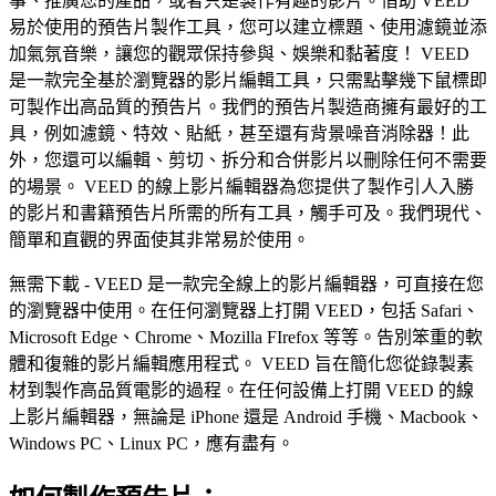
事、推廣您的產品，或者只是製作有趣的影片。借助 VEED
易於使用的預告片製作工具，您可以建立標題、使用濾鏡並添
加氣氛音樂，讓您的觀眾保持參與、娛樂和黏著度！ VEED
是一款完全基於瀏覽器的影片編輯工具，只需點擊幾下鼠標即
可製作出高品質的預告片。我們的預告片製造商擁有最好的工
具，例如濾鏡、特效、貼紙，甚至還有背景噪音消除器！此
外，您還可以編輯、剪切、拆分和合併影片以刪除任何不需要
的場景。 VEED 的線上影片編輯器為您提供了製作引人入勝
的影片和書籍預告片所需的所有工具，觸手可及。我們現代、
簡單和直觀的界面使其非常易於使用。
無需下載 - VEED 是一款完全線上的影片編輯器，可直接在您
的瀏覽器中使用。在任何瀏覽器上打開 VEED，包括 Safari、
Microsoft Edge、Chrome、Mozilla FIrefox 等等。告別笨重的軟
體和復雜的影片編輯應用程式。 VEED 旨在簡化您從錄製素
材到製作高品質電影的過程。在任何設備上打開 VEED 的線
上影片編輯器，無論是 iPhone 還是 Android 手機、Macbook、
Windows PC、Linux PC，應有盡有。