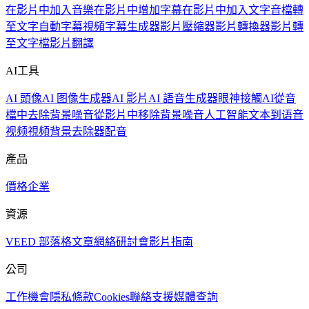
在影片中加入音樂
在影片中增加字幕
在影片中加入文字
音檔轉
至文字
自動字幕
視頻字幕生成器
影片壓縮器
影片轉換器
影片轉
至文字檔
影片翻譯
AI工具
AI 頭像
AI 图像生成器
AI 影片
AI 語音生成器
眼神接觸AI
從音
檔中去除背景噪音
從影片中移除背景噪音
人工智能文本到语音
视频
視頻背景去除器
配音
產品
價格
企業
資源
VEED 部落格
文章
網絡研討會
影片指南
公司
工作機會
隱私
條款
Cookies
聯絡支援
媒體查詢