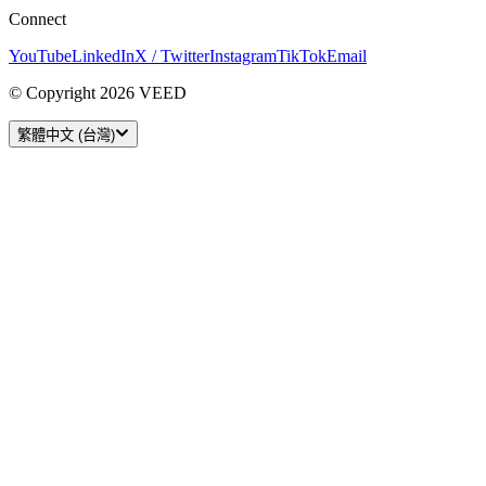
Connect
YouTube
LinkedIn
X / Twitter
Instagram
TikTok
Email
© Copyright 2026 VEED
繁體中文 (台灣)