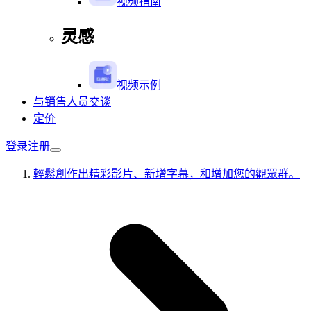
视频指南
灵感
视频示例
与销售人员交谈
定价
登录
注册
輕鬆創作出精彩影片、新增字幕，和增加您的觀眾群。