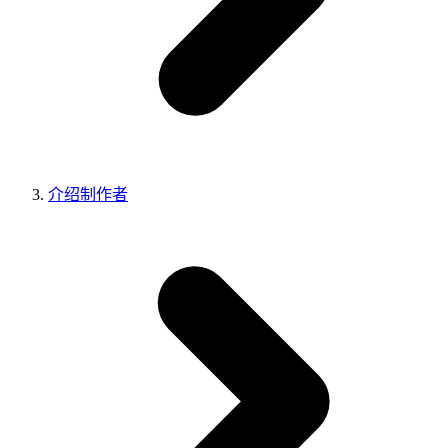
介绍制作者