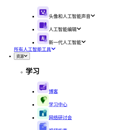
头像和人工智能声音
人工智能编辑
新一代人工智能
所有人工智能工具
资源
学习
博客
学习中心
网络研讨会