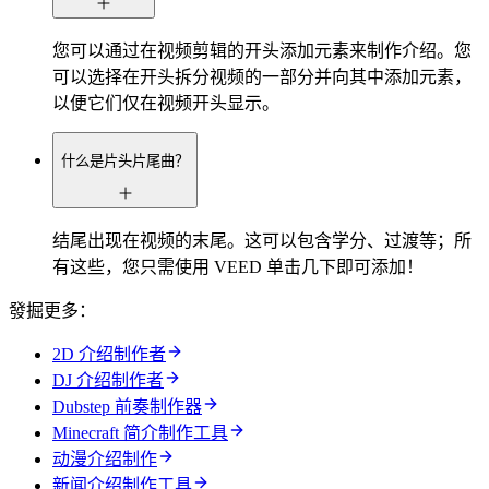
您可以通过在视频剪辑的开头添加元素来制作介绍。您
可以选择在开头拆分视频的一部分并向其中添加元素，
以便它们仅在视频开头显示。
什么是片头片尾曲？
结尾出现在视频的末尾。这可以包含学分、过渡等；所
有这些，您只需使用 VEED 单击几下即可添加！
發掘更多：
2D 介绍制作者
DJ 介绍制作者
Dubstep 前奏制作器
Minecraft 简介制作工具
动漫介绍制作
新闻介绍制作工具