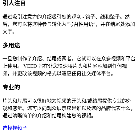
引人注目
通过吸引注意力的介绍吸引您的观众 - 钩子、线和坠子。然
后，您可以将这种参与转化为“号召性用语”，并在结尾处添加
文字。
多用途
一旦您制作了介绍、结尾或两者，它就可以在众多视频和平台
上使用。 VEED 旨在让您快速将片头和片尾添加到任何视
频，并更改该视频的格式以适应任何社交媒体平台。
专业的
片头和片尾可以很好地为视频的开头和/或结尾提供专业的外
观和感觉。您可以向观众展示您是谁以及您的品牌代表什么，
通过清晰简单的介绍和结尾构建您的视频。
选择视频