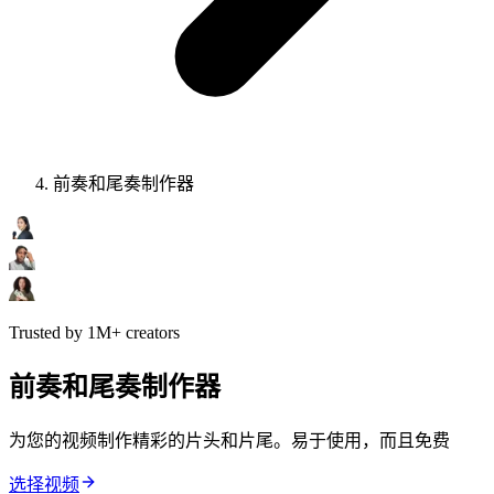
前奏和尾奏制作器
Trusted by 1M+ creators
前奏和尾奏制作器
为您的视频制作精彩的片头和片尾。易于使用，而且免费
选择视频