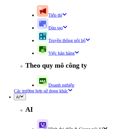
Tiếp thị
Đào tạo
Truyền thông nội bộ
Việc bán hàng
Theo quy mô công ty
Doanh nghiệp
Các trường hợp sử dụng khác
AI
AI