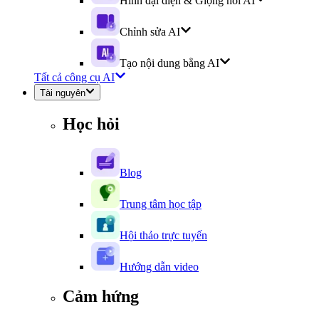
Hình đại diện & Giọng nói AI
Chỉnh sửa AI
Tạo nội dung bằng AI
Tất cả công cụ AI
Tài nguyên
Học hỏi
Blog
Trung tâm học tập
Hội thảo trực tuyến
Hướng dẫn video
Cảm hứng