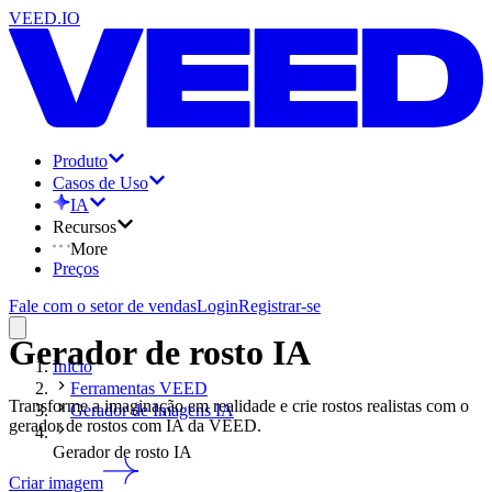
VEED.IO
Produto
Casos de Uso
IA
Recursos
More
Preços
Fale com o setor de vendas
Login
Registrar-se
Gerador de rosto IA
Início
Ferramentas VEED
Transforme a imaginação em realidade e crie rostos realistas com o
Gerador de Imagens IA
gerador de rostos com IA da VEED.
Gerador de rosto IA
Criar imagem