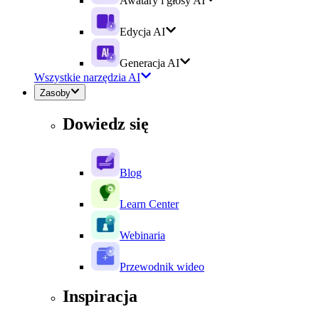
Awatary i głosy AI
Edycja AI
Generacja AI
Wszystkie narzędzia AI
Zasoby
Dowiedz się
Blog
Learn Center
Webinaria
Przewodnik wideo
Inspiracja