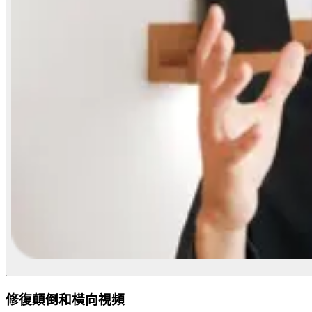
修復顛倒和橫向視頻