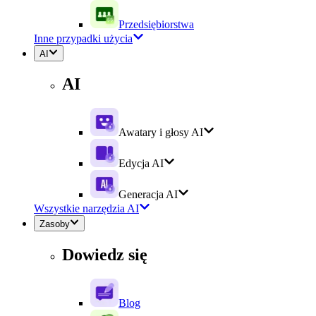
Przedsiębiorstwa
Inne przypadki użycia
AI
AI
Awatary i głosy AI
Edycja AI
Generacja AI
Wszystkie narzędzia AI
Zasoby
Dowiedz się
Blog