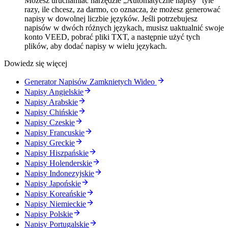
Możesz uruchamiać narzędzie „Automatyczne napisy” tyle
razy, ile chcesz, za darmo, co oznacza, że możesz generować
napisy w dowolnej liczbie języków. Jeśli potrzebujesz
napisów w dwóch różnych językach, musisz uaktualnić swoje
konto VEED, pobrać pliki TXT, a następnie użyć tych
plików, aby dodać napisy w wielu językach.
Dowiedz się więcej
Generator Napisów Zamknietych Wideo
Napisy Angielskie
Napisy Arabskie
Napisy Chińskie
Napisy Czeskie
Napisy Francuskie
Napisy Greckie
Napisy Hiszpańskie
Napisy Holenderskie
Napisy Indonezyjskie
Napisy Japońskie
Napisy Koreańskie
Napisy Niemieckie
Napisy Polskie
Napisy Portugalskie