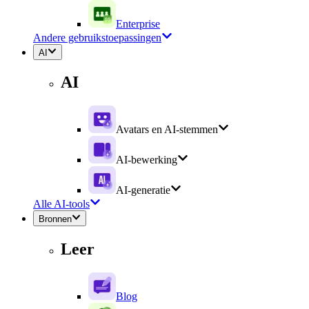
Enterprise
Andere gebruikstoepassingen
AI
AI
Avatars en AI-stemmen
AI-bewerking
AI-generatie
Alle AI-tools
Bronnen
Leer
Blog