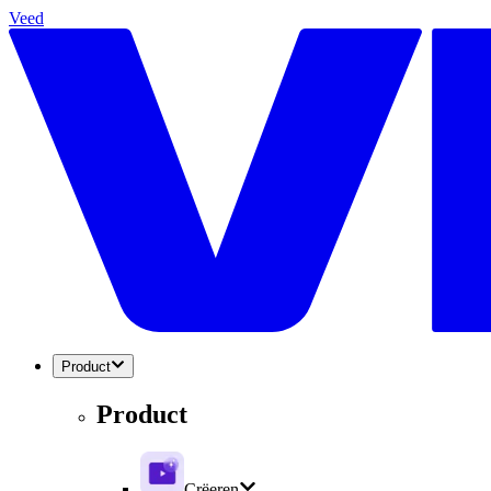
Veed
Product
Product
Crëeren